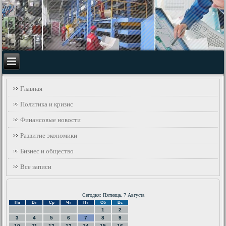
Главная
Политика и кризис
Финансовые новости
Развитие экономики
Бизнес и общество
Все записи
Сегодня: Пятница, 7 Августа
Пн
Вт
Ср
Чт
Пт
Сб
Вс
1
2
3
4
5
6
7
8
9
10
11
12
13
14
15
16