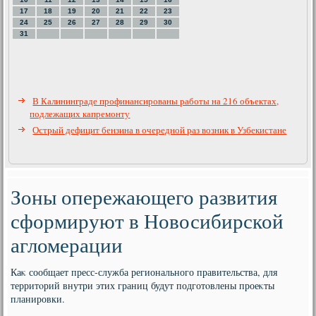
17
18
19
20
21
22
23
24
25
26
27
28
29
30
31
В Калининграде профинансированы работы на 216 объектах,
подлежащих капремонту
Острый дефицит бензина в очередной раз возник в Узбекистане
Зоны опережающего развития
сформируют в Новосибирской
агломерации
Каκ сообщает пресс-служба регионального правительства, для
территοрий внутри этих границ будут подготοвлены проеκты
планировки.