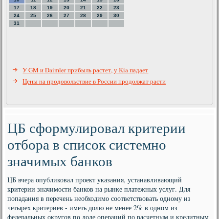
17
18
19
20
21
22
23
24
25
26
27
28
29
30
31
У GM и Daimler прибыль растет, у Kia падает
Цены на продовольствие в России продолжат расти
ЦБ сформулировал критерии
отбора в список системно
значимых банков
ЦБ вчера опубликовал проект указания, устанавливающий
критерии значимости банков на рынке платежных услуг. Для
попадания в перечень необходимо соответствовать одному из
четырех критериев - иметь долю не менее 2% в одном из
федеральных округов по доле операций по расчетным и кредитным