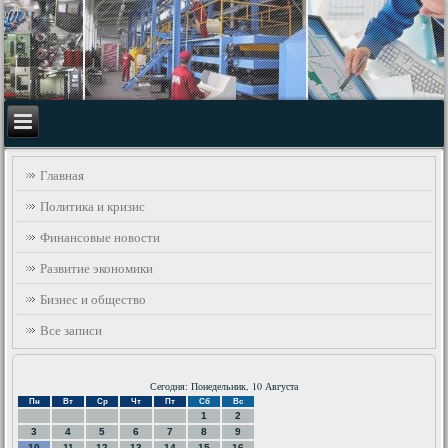
Главная
Политика и кризис
Финансовые новости
Развитие экономики
Бизнес и общество
Все записи
Сегодня: Понедельник, 10 Августа
Пн
Вт
Ср
Чт
Пт
Сб
Вс
1
2
3
4
5
6
7
8
9
10
11
12
13
14
15
16