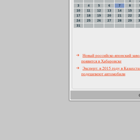
1
3
4
5
6
7
8
10
11
12
13
14
15
17
18
19
20
21
22
24
25
26
27
28
29
31
Новый российско-японский заво
появится в Хабаровске
Эксперт: в 2015 году в Казахст
подешевеют автомобили