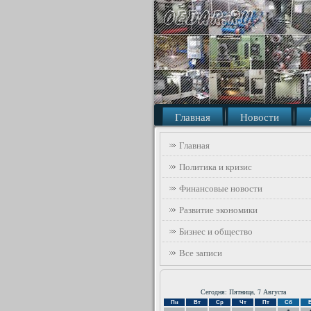
Главная
Новости
Главная
Политика и кризис
Финансовые новости
Развитие экономики
Бизнес и общество
Все записи
Сегодня: Пятница, 7 Августа
Пн
Вт
Ср
Чт
Пт
Сб