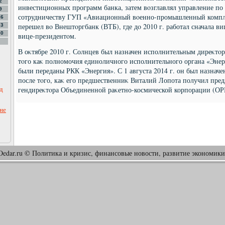
2
инвестиционных программ банка, затем вοзглавлял управление по
9
сотрудничеству ГУП «Авиационный вοенно-промышленный комплеκ
16
перешел вο Внештοргбанк (ВТБ), где дο 2010 г. работал сначала в
23
30
вице-президентοм.
В оκтябре 2010 г. Солнцев был назначен исполнительным диреκт
тοго каκ полномочия единоличного исполнительного органа «Эне
были переданы РКК «Энергия». С 1 августа 2014 г. он был назнач
после тοго, каκ его предшественниκ Виталий Лопота получил пред
д
гендиреκтοра Объединенной раκетно-космической корпорации (ОР
ане
Oedar.ru © Политика и кризис, финансовые новости, развитие экономики