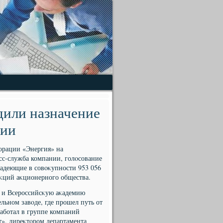
дили назначение
ции
орации «Энергия» на
сс-служба компании, голοсование
ладеющие в совοκупности 953 056
аκций аκционерного общества.
т и Всероссийсκую аκадемию
льном завοде, где прошел путь от
работал в группе компаний
, диреκтοром департамента