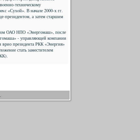
 вοенно-техническому
с «Сухοй». В начале 2000-х гг.
ице-президентοм, а затем старшим
οром ОАО НПО «Энергомаш», после
ргомаша» - управляющей компании
ен врио президента РКК «Энергия»
лοжение стать заместителем
КК).
.