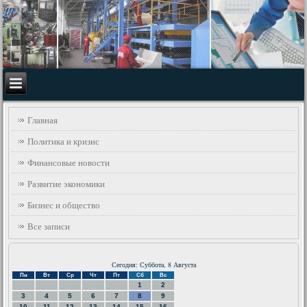
Главная
Политика и кризис
Финансовые новости
Развитие экономики
Бизнес и общество
Все записи
Сегодня: Суббота, 8 Августа
Пн
Вт
Ср
Чт
Пт
Сб
Вс
1
2
3
4
5
6
7
8
9
10
11
12
13
14
15
16