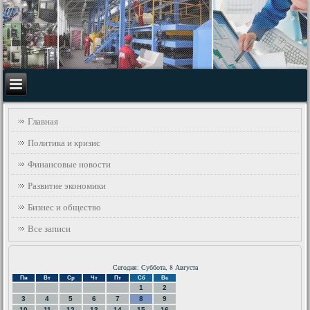
Главная
Политика и кризис
Финансовые новости
Развитие экономики
Бизнес и общество
Все записи
Сегодня: Суббота, 8 Августа
Пн
Вт
Ср
Чт
Пт
Сб
Вс
1
2
3
4
5
6
7
8
9
10
11
12
13
14
15
16