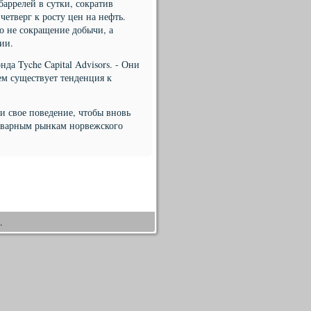
баррелей в сутки, сократив
четверг к росту цен на нефть.
о не сокращение добычи, а
ии.
да Tyche Capital Advisors. - Они
ем существует тенденция к
и свое поведение, чтобы вновь
товарным рынкам норвежского
.