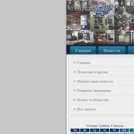
Главная
Новости
Главная
Политика и кризис
Финансовые новости
Развитие экономики
Бизнес и общество
Все записи
Сегодня: Суббота, 8 Августа
Пн
Вт
Ср
Чт
Пт
Сб