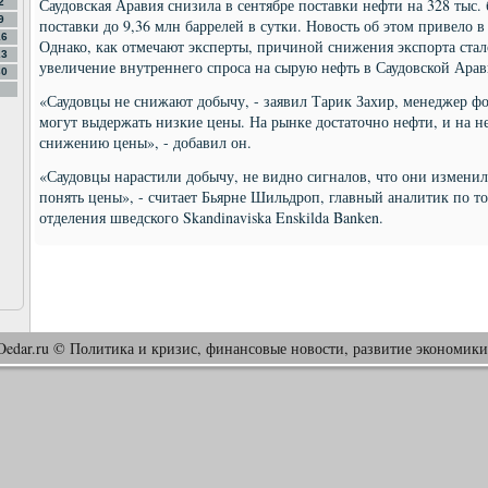
Саудовская Аравия снизила в сентябре поставки нефти на 328 тыс. 
2
9
поставки до 9,36 млн баррелей в сутки. Новость об этом привело в 
16
Однако, как отмечают эксперты, причиной снижения экспорта стал
23
увеличение внутреннего спроса на сырую нефть в Саудовской Арав
30
«Саудовцы не снижают добычу, - заявил Тарик Захир, менеджер фон
могут выдержать низкие цены. На рынке достаточно нефти, и на н
снижению цены», - добавил он.
«Саудовцы нарастили добычу, не видно сигналов, что они изменил
понять цены», - считает Бьярне Шильдроп, главный аналитик по 
отделения шведского Skandinaviska Enskilda Banken.
Oedar.ru © Политика и кризис, финансовые новости, развитие экономики