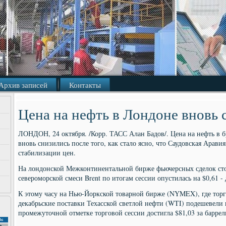
Архив записей
Контакты
Цена на нефть в Лондоне вновь 
ЛОНДОН, 24 октября. /Корр. ТАСС Алан Бадов/. Цена на нефть в б
вновь снизились после того, как стало ясно, что Саудовская Арави
стабилизации цен.
На лондонской Межконтинентальной бирже фьючерсных сделок сто
североморской смеси Brent по итогам сессии опустилась на $0,61 - 
К этому часу на Нью-Йоркской товарной бирже (NYMEX), где торг
декабрьские поставки Техасской светлой нефти (WTI) подешевели 
промежуточной отметке торговой сессии достигла $81,03 за баррел
Вс