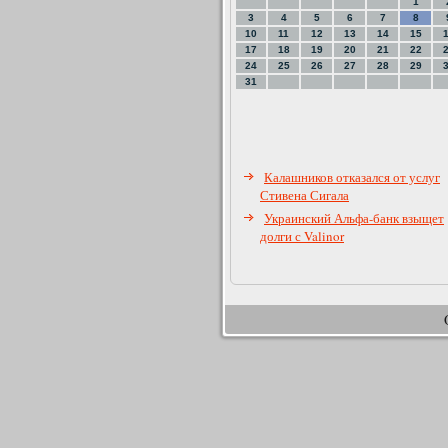
1
3
4
5
6
7
8
10
11
12
13
14
15
17
18
19
20
21
22
24
25
26
27
28
29
31
Калашников отказался от услуг
Стивена Сигала
Украинский Альфа-банк взыщет
долги с Valinor