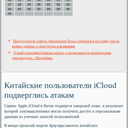
17
18
19
20
21
22
23
24
25
26
27
28
29
30
31
Председатель совета директоров Tesco собрался в отставку после
новых данных о просчетах в компании
Лукойл направил банкам запрос о возможности привлечения
синдкредита - Интерфакс
Китайские пользователи iCloud
подверглись атакам
Сервис Apple iCloud в Китае подвергся хакерской атаке, в результате
которой злоумышленники могли получить доступ к персональным
данным из учетных записей пользователей.
В конце прошлой недели браузеры многих китайских