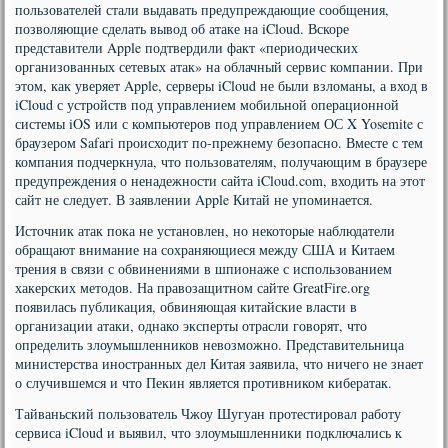
пользователей стали выдавать предупреждающие сообщения,
позволяющие сделать вывод об атаке на iCloud. Вскоре
представители Apple подтвердили факт «периодических
организованных сетевых атак» на облачный сервис компании. При
этом, как уверяет Apple, серверы iCloud не были взломаны, а вход в
iCloud с устройств под управлением мобильной операционной
системы iOS или с компьютеров под управлением ОС X Yosemite с
браузером Safari происходит по-прежнему безопасно. Вместе с тем
компания подчеркнула, что пользователям, получающим в браузере
предупреждения о ненадежности сайта iCloud.com, входить на этот
сайт не следует. В заявлении Apple Китай не упоминается.
Источник атак пока не установлен, но некоторые наблюдатели
обращают внимание на сохраняющиеся между США и Китаем
трения в связи с обвинениями в шпионаже с использованием
хакерских методов. На правозащитном сайте GreatFire.org
появилась публикация, обвиняющая китайские власти в
организации атаки, однако эксперты отрасли говорят, что
определить злоумышленников невозможно. Представительница
министерства иностранных дел Китая заявила, что ничего не знает
о случившемся и что Пекин является противником кибератак.
Тайваньский пользователь Чжоу Шугуан протестировал работу
сервиса iCloud и выявил, что злоумышленники подключались к