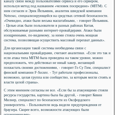
каналу связи между пользователями сервиса и его сервером,
используя метод под названием «человек посередине» (MITM). С
ним согласен и Эрик Йельмвик, аналитик шведской компании
Netresec, специализирующейся на средствах сетевой безопасности.
«Очевидно, атаки были весьма масштабными, - говорит Йельмвик.
- Целью атак были пользователи в разных районах Китая,
обслуживаемые разными интернет-провайдерами. Атаки были
изощренными, по-видимому, за ними стояла очень мощная
система, позволяющая осуществить массовый перехват данных».
Для организации такой системы необходимы связи с
национальными провайдерами, считают аналитики. «Если это так и
если атака типа MITM была проведена на таком уровне, можно
предположить, что действовал не юный хакер, желающий
похвастать своими достижениями, - говорит Го Су Гим, специалист
финской компании F-Secure. - Тут работали профессионалы,
возможно, целая группа или сообщество, за которым могли стоять и
власти целой страны».
С этим мнением согласны не все. «Если бы за атакующими стояли
ресурсы государства, картина была бы другой, - говорит Кевин
Милнер, специалист по безопасности из Оксфордского
университета. - Пользователи ведь видели предупреждения от
браузера. Скорее всего, возможности атакующих были
ограниченными».