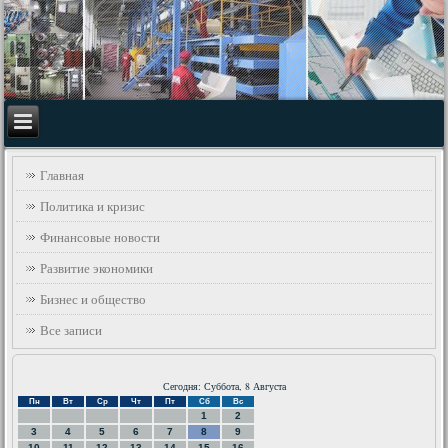
Главная
Политика и кризис
Финансовые новости
Развитие экономики
Бизнес и общество
Все записи
Сегодня: Суббота, 8 Августа
Пн
Вт
Ср
Чт
Пт
Сб
Вс
1
2
3
4
5
6
7
8
9
10
11
12
13
14
15
16