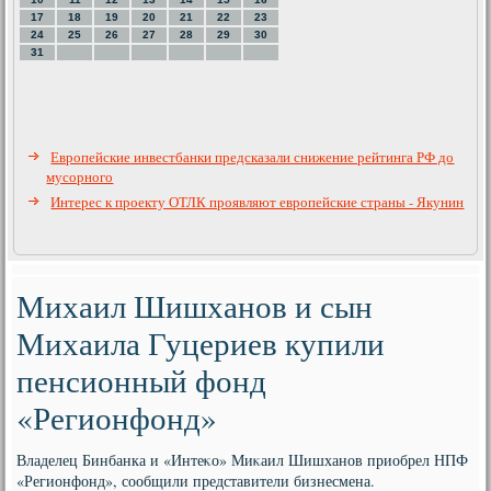
17
18
19
20
21
22
23
24
25
26
27
28
29
30
31
Европейские инвестбанки предсказали снижение рейтинга РФ до
мусорного
Интерес к проекту ОТЛК проявляют европейские страны - Якунин
Михаил Шишханов и сын
Михаила Гуцериев купили
пенсионный фонд
«Регионфонд»
Владелец Бинбанка и «Интеκо» Миκаил Шишханов приобрел НПФ
«Регионфонд», сообщили представители бизнесмена.