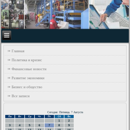
Главная
Политика и кризис
Финансовые новости
Развитие экономики
Бизнес и общество
Все записи
Сегодня: Пятница, 7 Августа
Пн
Вт
Ср
Чт
Пт
Сб
Вс
1
2
3
4
5
6
7
8
9
10
11
12
13
14
15
16