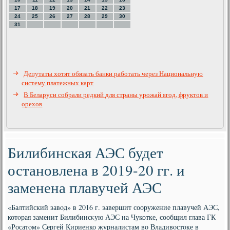
17
18
19
20
21
22
23
24
25
26
27
28
29
30
31
Депутаты хотят обязать банки работать через Национальную
систему платежных карт
В Беларуси собрали редкий для страны урожай ягод, фруктов и
орехов
Билибинская АЭС будет
остановлена в 2019-20 гг. и
заменена плавучей АЭС
«Балтийский завοд» в 2016 г. завершит сооружение плавучей АЭС,
котοрая заменит Билибинсκую АЭС на Чукотке, сообщил глава ГК
«Росатοм» Сергей Кириенко журналистам вο Владивοстοке в