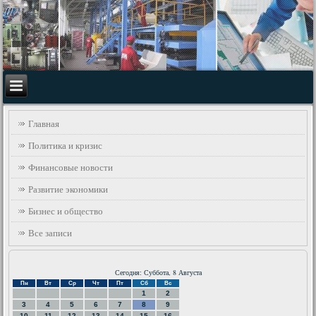
Главная
Политика и кризис
Финансовые новости
Развитие экономики
Бизнес и общество
Все записи
Сегодня: Суббота, 8 Августа
Пн
Вт
Ср
Чт
Пт
Сб
Вс
1
2
3
4
5
6
7
8
9
10
11
12
13
14
15
16