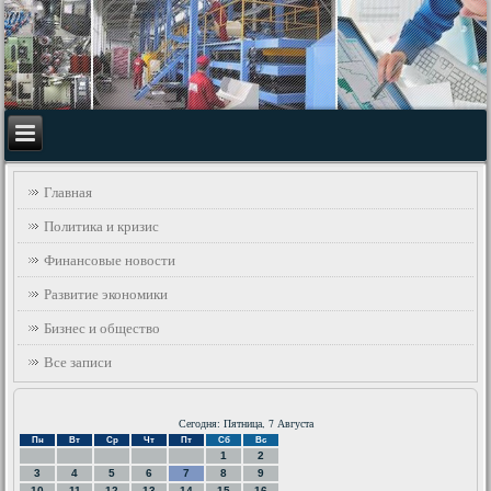
Главная
Политика и кризис
Финансовые новости
Развитие экономики
Бизнес и общество
Все записи
Сегодня: Пятница, 7 Августа
Пн
Вт
Ср
Чт
Пт
Сб
Вс
1
2
3
4
5
6
7
8
9
10
11
12
13
14
15
16