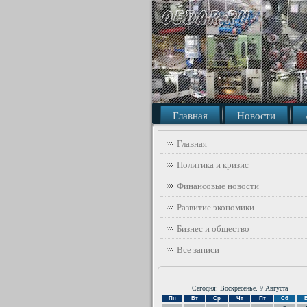
Главная
Новости
Главная
Политика и кризис
Финансовые новости
Развитие экономики
Бизнес и общество
Все записи
Сегодня: Воскресенье, 9 Августа
Пн
Вт
Ср
Чт
Пт
Сб