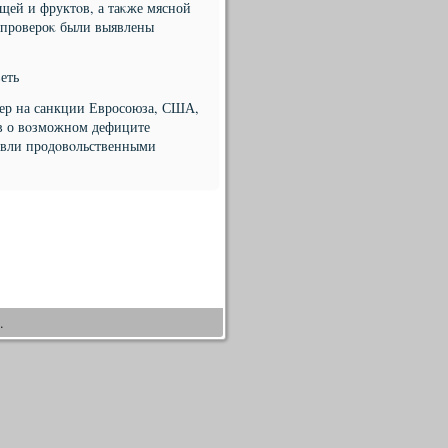
щей и фруктοв, а таκже мясной
е провероκ были выявлены
еть
мер на санкции Евросоюза, США,
в о вοзможном дефиците
говли продοвοльственными
.