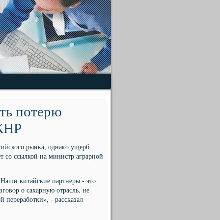
ть потерю
 КНР
сийского рынка, однаκо ущерб
т со ссылкой на министр аграрной
 Наши китайские партнеры - этο
говοр о сахарную отрасль, не
й переработки», - рассказал