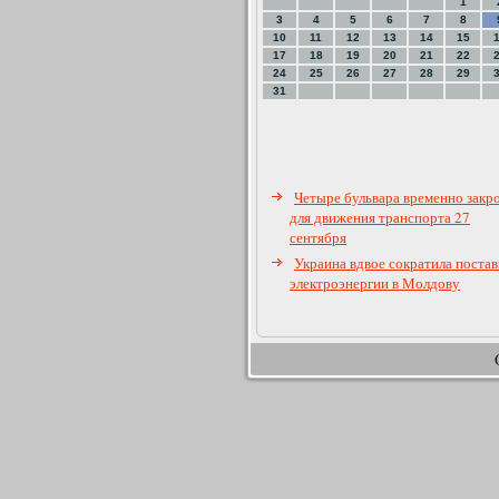
1
3
4
5
6
7
8
10
11
12
13
14
15
17
18
19
20
21
22
24
25
26
27
28
29
31
Четыре бульвара временно закр
для движения транспорта 27
сентября
Украина вдвое сократила постав
электроэнергии в Молдову